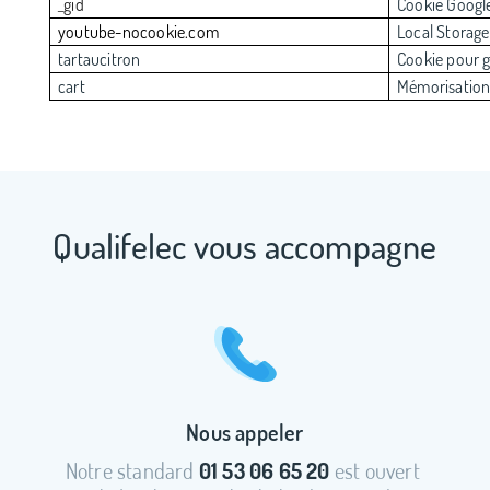
_gid
Cookie Googl
youtube-nocookie.com
Local Storage
tartaucitron
Cookie pour 
cart
Mémorisation
Qualifelec vous accompagne
Nous appeler
Notre standard
01 53 06 65 20
est ouvert